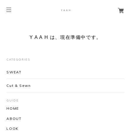
Y A A H は、現在準備中です。
CATEGORIES
SWEAT
Cut & Sewn
GUIDE
HOME
ABOUT
LOOK